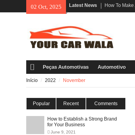
Skip
Latest News
How To Make 
02 Oct, 2025
to
Impression Wi
content
Rental In Los
Exploring Eco
Vehicle Trans
Unveiling the
Navi a Popul
Riders?
Peças Automotivas
Automotivo
Início
Início
2022
November
Popular
Recent
Comments
How to Establish a Strong Brand
for Your Business
June 9, 2021