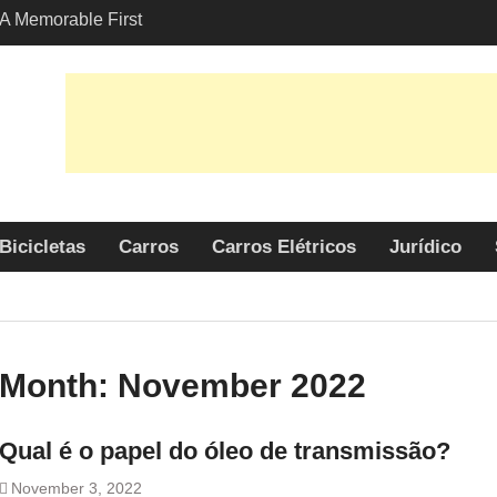
A Memorable First
th A Lamborghini
 Angeles?
-Friendly Options in
port Services
 Allure: Why is Honda
ar Choice Among
Bicicletas
Carros
Carros Elétricos
Jurídico
Month:
November 2022
Qual é o papel do óleo de transmissão?
November 3, 2022