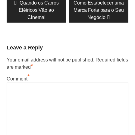
Postagem
Quando os Carros
Próximo
Como Estabelecer uma
de
Elétricos Vão ao
anterior:
post:
Marca Forte para o Seu
posts
Cinema!
Negócio
Leave a Reply
Your email address will not be published.
Required fields
*
are marked
*
Comment