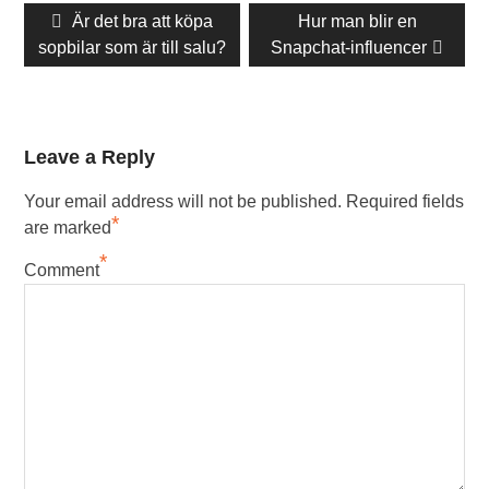
Föregående
Är det bra att köpa
Nästa
Hur man blir en
sopbilar som är till salu?
inlägg:
Snapchat-influencer
inlägg:
Leave a Reply
Your email address will not be published.
Required fields
*
are marked
*
Comment