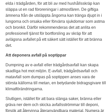
elda i trädgården, för att bli av med hushållsskräp kan
släppa ut en rad föroreningar i atmosfären. De giftiga
ämnena från de utsläppta ångorna kan tränga djupt in i
lungorna och orsaka eller förvärra sjukdomar som astma
och bronkit. Därför rekommenderas det att anlita en
professionell tjänst för bortforsling av skräp för att
avlägsna avfallet på ett säkert sätt istället för att bränna
det.
Att deponera avfall på soptippar
Dumpning av e-avfall eller trädgårdsavfall kan skapa
skadliga hot mot miljön. E-avfall, trädgårdsavfall och
matavfall som dumpas på soptippen anses vara de
största källorna till metan, en betydande bidragsgivare till
klimatförändringarna.
Slutligen, istället för att bara slänga saker, bränna eller
gräva ner dem och skicka avfallsströmmar till deponi,
försök att återvinna återanvändbara material. Numera är