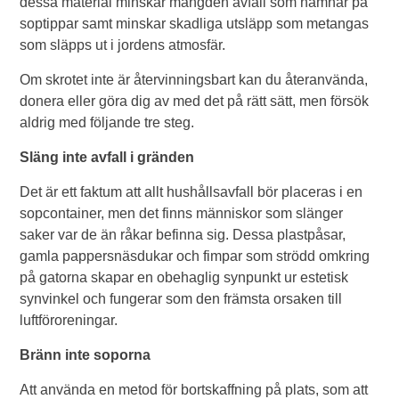
dessa material minskar mängden avfall som hamnar på
soptippar samt minskar skadliga utsläpp som metangas
som släpps ut i jordens atmosfär.
Om skrotet inte är återvinningsbart kan du återanvända,
donera eller göra dig av med det på rätt sätt, men försök
aldrig med följande tre steg.
Släng inte avfall i gränden
Det är ett faktum att allt hushållsavfall bör placeras i en
sopcontainer, men det finns människor som slänger
saker var de än råkar befinna sig. Dessa plastpåsar,
gamla pappersnäsdukar och fimpar som strödd omkring
på gatorna skapar en obehaglig synpunkt ur estetisk
synvinkel och fungerar som den främsta orsaken till
luftföroreningar.
Bränn inte soporna
Att använda en metod för bortskaffning på plats, som att