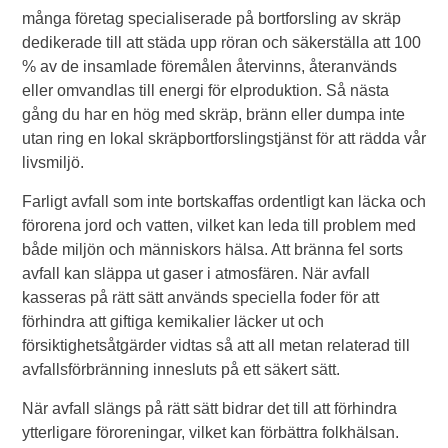
många företag specialiserade på bortforsling av skräp
dedikerade till att städa upp röran och säkerställa att 100
% av de insamlade föremålen återvinns, återanvänds
eller omvandlas till energi för elproduktion. Så nästa
gång du har en hög med skräp, bränn eller dumpa inte
utan ring en lokal skräpbortforslingstjänst för att rädda vår
livsmiljö.
Farligt avfall som inte bortskaffas ordentligt kan läcka och
förorena jord och vatten, vilket kan leda till problem med
både miljön och människors hälsa. Att bränna fel sorts
avfall kan släppa ut gaser i atmosfären. När avfall
kasseras på rätt sätt används speciella foder för att
förhindra att giftiga kemikalier läcker ut och
försiktighetsåtgärder vidtas så att all metan relaterad till
avfallsförbränning innesluts på ett säkert sätt.
När avfall slängs på rätt sätt bidrar det till att förhindra
ytterligare föroreningar, vilket kan förbättra folkhälsan.