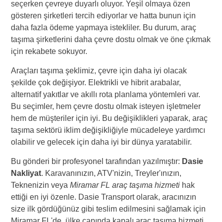
seçerken çevreye duyarlı oluyor. Yeşil olmaya özen
gösteren şirketleri tercih ediyorlar ve hatta bunun için
daha fazla ödeme yapmaya istekliler. Bu durum, araç
taşıma şirketlerini daha çevre dostu olmak ve öne çıkmak
için rekabete sokuyor.
Araçları taşıma şeklimiz, çevre için daha iyi olacak
şekilde çok değişiyor. Elektrikli ve hibrit arabalar,
alternatif yakıtlar ve akıllı rota planlama yöntemleri var.
Bu seçimler, hem çevre dostu olmak isteyen işletmeler
hem de müşteriler için iyi. Bu değişiklikleri yaparak, araç
taşıma sektörü iklim değişikliğiyle mücadeleye yardımcı
olabilir ve gelecek için daha iyi bir dünya yaratabilir.
Bu gönderi bir profesyonel tarafından yazılmıştır:
Dasie
Nakliyat
. Karavanınızın, ATV'nizin, Treyler'ınızın,
Teknenizin veya
Miramar FL araç taşıma hizmeti
hak
ettiği en iyi özenle. Dasie Transport olarak, aracınızın
size ilk gördüğünüz gibi teslim edilmesini sağlamak için
Miramar FL'de, ülke çapında kapalı araç taşıma hizmeti