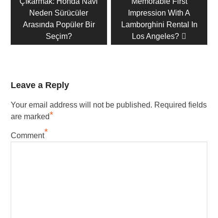
Çıkarmak: Honda Navi
gönderi:
Memorable First
gönderi:
Neden Sürücüler
Impression With A
Arasında Popüler Bir
Lamborghini Rental In
Seçim?
Los Angeles?
Leave a Reply
Your email address will not be published.
Required fields
*
are marked
*
Comment