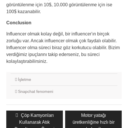
görüntülenme için 10$, 10.000 görüntülenme için ise
100$ kazanabilir.
Conclusion
Influencer olmak kolay değil, bir influencer'ın birçok
zorluğu var. Ancak influencer olmak çok faydalı olabilir.
Influencer olma süreci biraz göz korkutucu olabilir. Bizim
verdiğimiz ipuçlarını takip ederseniz, bu süreci
kolaylaştırabilirsiniz.
İşletme
Snapchat fenomeni
Gönderi
Önceki
Çöp Kamyonları
Sonraki
Motor yatağı
navigasyonu
Kullanarak Atık
gönderi:
üretkenliğine hızlı bir
gönderi: