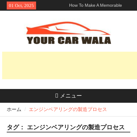
Skip
How To Make A Memorable
01 Oct, 2025
to
First Impression With A ロサン
content
ゼルス ランボルギーニ レン
タル?
車両輸送サービスにおける環境
に優しい選択肢の探求
魅力を解き明かす：なぜホンダ
Naviはライダーの間で人気なの
か？
メニュー
ホーム
エンジンベアリングの製造プロセス
タグ：
エンジンベアリングの製造プロセス