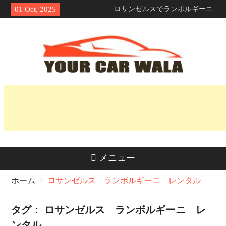
Skip
ロサンゼルスでランボルギーニ
01 Oct, 2025
to
をレンタルして、記憶に残る第
content
一印象を与えるには？
車両輸送サービスにおける環境
に優しい選択肢の探求
魅力を解き明かす：なぜホンダ
Naviはライダーの間で人気なの
か？
メニュー
ホーム
ロサンゼルス ランボルギーニ レンタル
タグ：
ロサンゼルス ランボルギーニ レ
ンタル