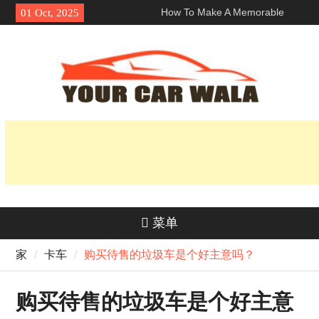
Skip
How To Make A Memorable
01 Oct, 2025
to
First Impression With A 洛杉矶
content
兰博基尼跑车租赁?
探索车辆运输服务中的环保选项
揭开它的魅力：为什么本田 Navi
深受骑手欢迎？
菜单
家
卡车
购买待售的垃圾车是个好主意吗？
购买待售的垃圾车是个好主意