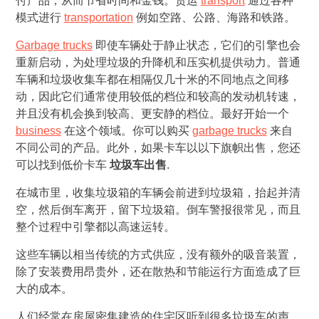
付产品，从而节省时间和金钱。货运
transport
通过各种
模式进行
transportation
例如空路、公路、海路和铁路。
Garbage trucks
即使车辆处于静止状态，它们的引擎也会
重新启动，为处理垃圾的升降机和压实机提供动力。普通
车辆和垃圾收集车都在相隔仅几十米的不同地点之间移
动，因此它们通常使用较低的档位和较高的发动机转速，
并且没有机会换到较高、更安静的档位。最好开始一个
business
在这个领域。你可以购买
garbage trucks
来自
不同公司的产品。此外，如果卡车以以下旗帜出售，您还
可以找到低价卡车
垃圾车出售
.
在城市里，收集垃圾箱的车辆会前进到垃圾箱，抬起并清
空，然后倒车离开，留下垃圾箱。倒车警报很常见，而且
整个过程中引擎都以高速运转。
这些车辆以相当传统的方式供应，没有额外的吸音装置，
除了安装费用昂贵外，还在散热和节能运行方面造成了巨
大的成本。
人们经常在房屋密集建造的住宅区听到很多垃圾车的声