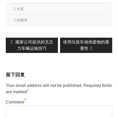
卡车
垃圾车
文
上
搬家公司提供的无压
下
使用垃圾车倾倒废物的重
章
一
力车辆运输技巧
一
要性
导
篇：
篇：
航
留下回复
Your email address will not be published.
Required fields
*
are marked
*
Comment