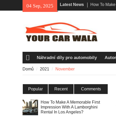
Skip
Latest News
How To Make 
04 Sep, 2025
to
Impression Wi
content
Rental In Los
Exploring Eco
Vehicle Trans
Unveiling the
Navi a Popul
Riders?
Náhradní díly pro automobily
Auto
Domů
Domů
2021
November
Popular
Recent
Comments
How To Make A Memorable First
Impression With A Lamborghini
Rental In Los Angeles?