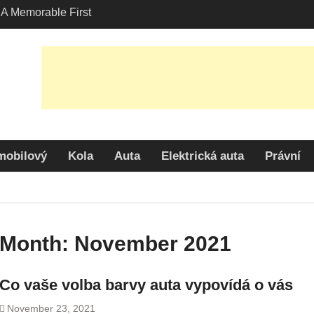
A Memorable First
th A Lamborghini
 Angeles?
-Friendly Options in
port Services
 Allure: Why is Honda
ar Choice Among
mobilový
Kola
Auta
Elektrická auta
Právní
Month:
November 2021
Co vaše volba barvy auta vypovídá o vás
November 23, 2021