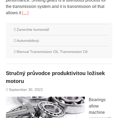
performance. Shifting gears is a strenuous process for
the transmission system and it is transmission oil that
allows it
[…]
Zanechte komentář
Automobilový
Manual Transmission Oil
,
Transmission Oil
Stručný průvodce produktivitou ložisek
motoru
September 30, 2022
Bearings
allow
machine