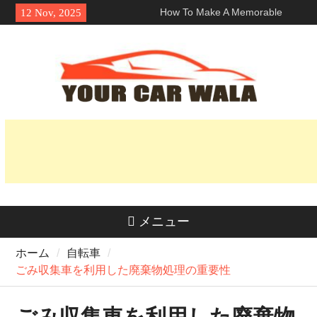
Skip
How To Make A Memorable
12 Nov, 2025
to
First Impression With A ロサン
content
ゼルス ランボルギーニ レン
タル?
車両輸送サービスにおける環境
に優しい選択肢の探求
魅力を解き明かす：なぜホンダ
Naviはライダーの間で人気なの
か？
メニュー
ホーム
自転車
ごみ収集車を利用した廃棄物処理の重要性
ごみ収集車を利用した廃棄物