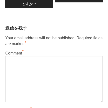
ナ
投
ですか？
投
ビ
稿：
稿：
ゲ
ー
返信を残す
シ
ョ
Your email address will not be published.
Required fields
*
are marked
ン
*
Comment