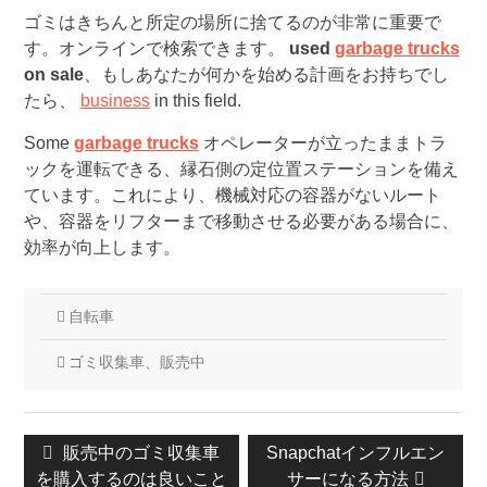
ゴミはきちんと所定の場所に捨てるのが非常に重要で
す。オンラインで検索できます。
used
garbage trucks
on sale
、もしあなたが何かを始める計画をお持ちでし
たら、
business
in this field.
Some
garbage trucks
オペレーターが立ったままトラ
ックを運転できる、縁石側の定位置ステーションを備え
ています。これにより、機械対応の容器がないルート
や、容器をリフターまで移動させる必要がある場合に、
効率が向上します。
自転車
ゴミ収集車、販売中
投
前
販売中のゴミ収集車
次
Snapchatインフルエン
稿
を購入するのは良いこと
の
の
サーになる方法