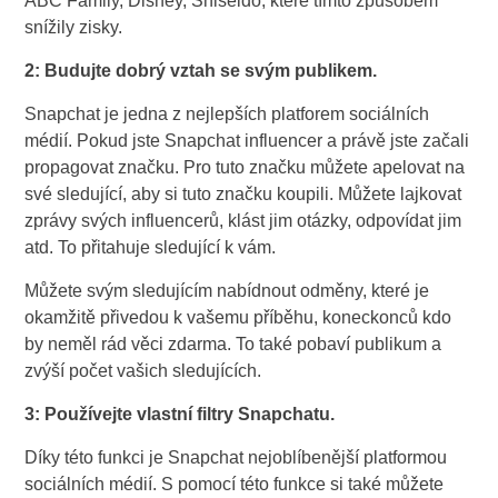
ABC Family, Disney, Shiseido, které tímto způsobem
snížily zisky.
2: Budujte dobrý vztah se svým publikem.
Snapchat je jedna z nejlepších platforem sociálních
médií. Pokud jste Snapchat influencer a právě jste začali
propagovat značku. Pro tuto značku můžete apelovat na
své sledující, aby si tuto značku koupili. Můžete lajkovat
zprávy svých influencerů, klást jim otázky, odpovídat jim
atd. To přitahuje sledující k vám.
Můžete svým sledujícím nabídnout odměny, které je
okamžitě přivedou k vašemu příběhu, koneckonců kdo
by neměl rád věci zdarma. To také pobaví publikum a
zvýší počet vašich sledujících.
3: Používejte vlastní filtry Snapchatu.
Díky této funkci je Snapchat nejoblíbenější platformou
sociálních médií. S pomocí této funkce si také můžete