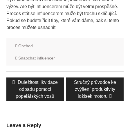
výzev. Ale být influencerem může být velmi prospěšné.
Proces stát se influencerem může být trochu skličující.
Pokud se budete řídit tipy, které vám dáme, pak si tento
proces můžete usnadnit.
Obchod
Snapchat influencer
Navigace
Předchozí
Důležitost likvidace
Další
Stručný průvodce ke
příspěvku
příspěvek:
odpadu pomocí
příspěvek:
zvýšení produktivity
popelářských vozů
ložisek motoru
Leave a Reply