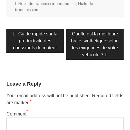
Huile de transmission manuelle
,
Huile de
transmission
Navigation
Publication
Guide rapide sur la
Prochain
Quelle est la meilleure
des
précédente :
productivité des
huile synthétique selon
message :
articles
coussinets de moteur
les exigences de votre
véhicule ?
Leave a Reply
Your email address will not be published.
Required fields
*
are marked
*
Comment