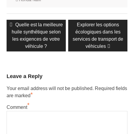
Navigation
Publication
Quelle est la meilleure
Prochain
Explorer les options
des
huile synthétique selon
précédente :
écologiques dans les
message :
articles
les exigences de votre
services de transport de
véhicule ?
véhicules
Leave a Reply
Your email address will not be published.
Required fields
*
are marked
*
Comment