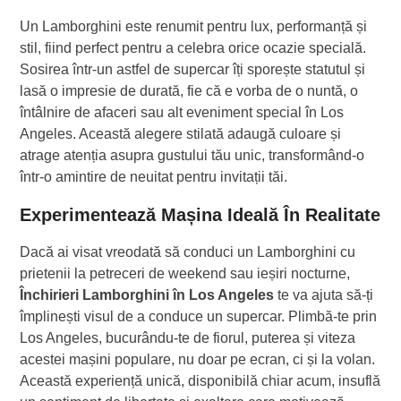
Un Lamborghini este renumit pentru lux, performanță și
stil, fiind perfect pentru a celebra orice ocazie specială.
Sosirea într-un astfel de supercar îți sporește statutul și
lasă o impresie de durată, fie că e vorba de o nuntă, o
întâlnire de afaceri sau alt eveniment special în Los
Angeles. Această alegere stilată adaugă culoare și
atrage atenția asupra gustului tău unic, transformând-o
într-o amintire de neuitat pentru invitații tăi.
Experimentează Mașina Ideală În Realitate
Dacă ai visat vreodată să conduci un Lamborghini cu
prietenii la petreceri de weekend sau ieșiri nocturne,
Închirieri Lamborghini în Los Angeles
te va ajuta să-ți
împlinești visul de a conduce un supercar. Plimbă-te prin
Los Angeles, bucurându-te de fiorul, puterea și viteza
acestei mașini populare, nu doar pe ecran, ci și la volan.
Această experiență unică, disponibilă chiar acum, insuflă