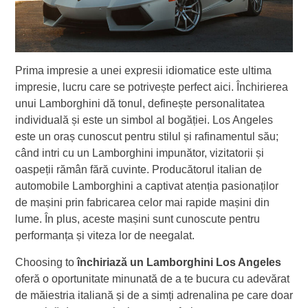
Prima impresie a unei expresii idiomatice este ultima
impresie, lucru care se potrivește perfect aici. Închirierea
unui Lamborghini dă tonul, definește personalitatea
individuală și este un simbol al bogăției. Los Angeles
este un oraș cunoscut pentru stilul și rafinamentul său;
când intri cu un Lamborghini impunător, vizitatorii și
oaspeții rămân fără cuvinte. Producătorul italian de
automobile Lamborghini a captivat atenția pasionaților
de mașini prin fabricarea celor mai rapide mașini din
lume. În plus, aceste mașini sunt cunoscute pentru
performanța și viteza lor de neegalat.
Choosing to
închiriază un Lamborghini Los Angeles
oferă o oportunitate minunată de a te bucura cu adevărat
de măiestria italiană și de a simți adrenalina pe care doar