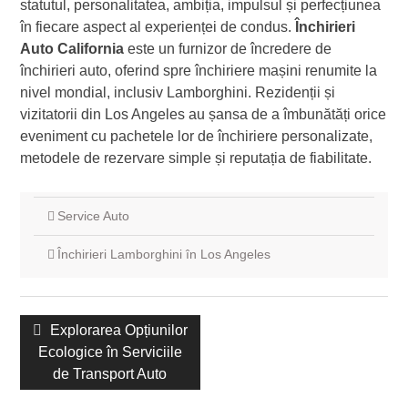
statutul, personalitatea, ambiția, impulsul și perfecțiunea
în fiecare aspect al experienței de condus.
Închirieri
Auto California
este un furnizor de încredere de
închirieri auto, oferind spre închiriere mașini renumite la
nivel mondial, inclusiv Lamborghini. Rezidenții și
vizitatorii din Los Angeles au șansa de a îmbunătăți orice
eveniment cu pachetele lor de închiriere personalizate,
metodele de rezervare simple și reputația de fiabilitate.
Service Auto
Închirieri Lamborghini în Los Angeles
Navigare
Postare
Explorarea Opțiunilor
în
Ecologice în Serviciile
anterioară:
postări
de Transport Auto