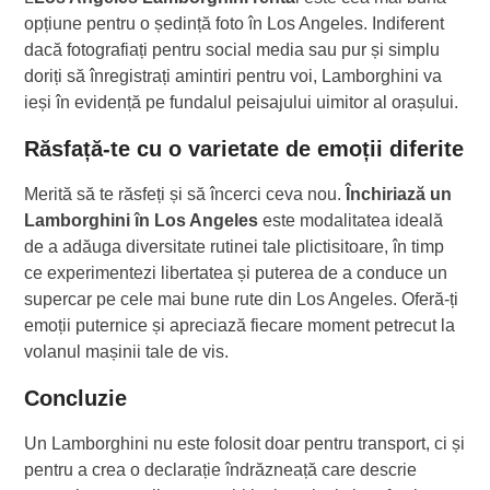
opțiune pentru o ședință foto în Los Angeles. Indiferent
dacă fotografiați pentru social media sau pur și simplu
doriți să înregistrați amintiri pentru voi, Lamborghini va
ieși în evidență pe fundalul peisajului uimitor al orașului.
Răsfață-te cu o varietate de emoții diferite
Merită să te răsfeți și să încerci ceva nou.
Închiriază un
Lamborghini în Los Angeles
este modalitatea ideală
de a adăuga diversitate rutinei tale plictisitoare, în timp
ce experimentezi libertatea și puterea de a conduce un
supercar pe cele mai bune rute din Los Angeles. Oferă-ți
emoții puternice și apreciază fiecare moment petrecut la
volanul mașinii tale de vis.
Concluzie
Un Lamborghini nu este folosit doar pentru transport, ci și
pentru a crea o declarație îndrăzneață care descrie