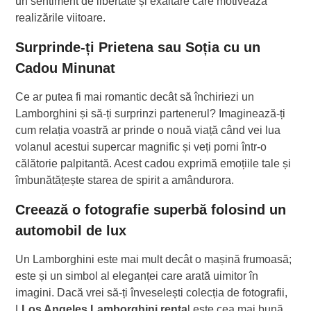
un sentiment de libertate și exaltare care motivează
realizările viitoare.
Surprinde-ți Prietena sau Soția cu un
Cadou Minunat
Ce ar putea fi mai romantic decât să închiriezi un
Lamborghini și să-ți surprinzi partenerul? Imaginează-ți
cum relația voastră ar prinde o nouă viață când vei lua
volanul acestui supercar magnific și veți porni într-o
călătorie palpitantă. Acest cadou exprimă emoțiile tale și
îmbunătățește starea de spirit a amândurora.
Creează o fotografie superbă folosind un
automobil de lux
Un Lamborghini este mai mult decât o mașină frumoasă;
este și un simbol al eleganței care arată uimitor în
imagini. Dacă vrei să-ți înveselești colecția de fotografii,
L
Los Angeles Lamborghini renta
l este cea mai bună