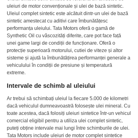
uleiuri de motor convenționale și ulei de bază sintetic.
Uleiul complet sintetic este alcătuit dintr-un ulei de bază
sintetic amestecat cu aditivi care îmbunătățesc
performanța uleiului. Tata Motors oferă o gamă de
Synthetic Oil cu vâscozități diferite, care pot face față
unei game largi de condiții de funcționare. Oferă o
protecție superioară motorului, cutiei de viteze și altor
sisteme și ajută la îmbunătățirea performanței generale a
vehiculului în condiții de presiune și temperatură
extreme.
Intervale de schimb al uleiului
Ar trebui să schimbați uleiul la fiecare 5.000 de kilometri
dacă vehiculul dumneavoastră folosește ulei mineral. Cu
toate acestea, dacă folosiți uleiuri sintetice într-un vehicul
comercial eligibil pentru a utiliza ulei complet sintetic,
puteți obține intervale mai lungi între schimburile de ulei.
Tata Motors include uleiuri de motor complet sintetice