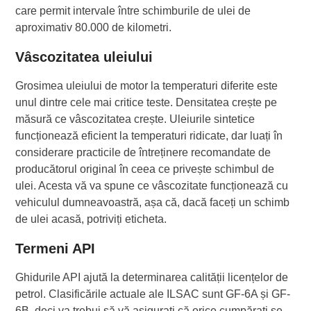
care permit intervale între schimburile de ulei de
aproximativ 80.000 de kilometri.
Vâscozitatea uleiului
Grosimea uleiului de motor la temperaturi diferite este
unul dintre cele mai critice teste. Densitatea crește pe
măsură ce vâscozitatea crește. Uleiurile sintetice
funcționează eficient la temperaturi ridicate, dar luați în
considerare practicile de întreținere recomandate de
producătorul original în ceea ce privește schimbul de
ulei. Acesta vă va spune ce vâscozitate funcționează cu
vehiculul dumneavoastră, așa că, dacă faceți un schimb
de ulei acasă, potriviți eticheta.
Termeni API
Ghidurile API ajută la determinarea calității licențelor de
petrol. Clasificările actuale ale ILSAC sunt GF-6A și GF-
6B, deci va trebui să vă asigurați că orice cumpărați se