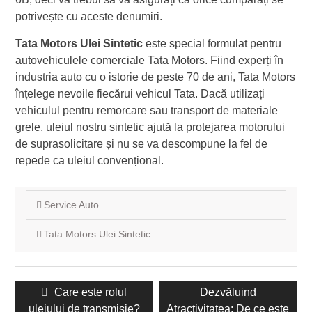
potrivește cu aceste denumiri.
Tata Motors Ulei Sintetic
este special formulat pentru
autovehiculele comerciale Tata Motors. Fiind experți în
industria auto cu o istorie de peste 70 de ani, Tata Motors
înțelege nevoile fiecărui vehicul Tata. Dacă utilizați
vehiculul pentru remorcare sau transport de materiale
grele, uleiul nostru sintetic ajută la protejarea motorului
de suprasolicitare și nu se va descompune la fel de
repede ca uleiul convențional.
Service Auto
Tata Motors Ulei Sintetic
Navigare
Postarea
Care este rolul
Următoarea
Dezvăluind
în
uleiului de transmisie?
anterioară:
Atractivitatea: De ce este
postare: