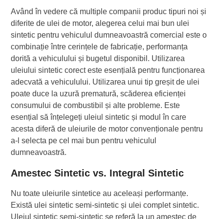
Având în vedere că multiple companii produc tipuri noi și
diferite de ulei de motor, alegerea celui mai bun ulei
sintetic pentru vehiculul dumneavoastră comercial este o
combinație între cerințele de fabricație, performanța
dorită a vehiculului și bugetul disponibil. Utilizarea
uleiului sintetic corect este esențială pentru funcționarea
adecvată a vehiculului. Utilizarea unui tip greșit de ulei
poate duce la uzură prematură, scăderea eficienței
consumului de combustibil și alte probleme. Este
esențial să înțelegeți uleiul sintetic și modul în care
acesta diferă de uleiurile de motor convenționale pentru
a-l selecta pe cel mai bun pentru vehiculul
dumneavoastră.
Amestec Sintetic vs. Integral Sintetic
Nu toate uleiurile sintetice au aceleași performanțe.
Există ulei sintetic semi-sintetic și ulei complet sintetic.
Uleiul sintetic semi-sintetic se referă la un amestec de