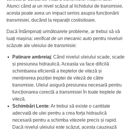
Atunci când ai un nivel scăzut al lichidului de transmisie,
acesta poate avea un impact serios asupra funcționării
transmisiei, ducând la reparații costisitoare.
Dacă întâmpinați următoarele probleme, ar trebui să vă
luați mașina:
verificat de un mecanic auto
pentru niveluri
scăzute ale uleiului de transmisie:
Patinare ambreiaj
: Când nivelul uleiului scade, scade
și presiunea hidraulică. Aceasta va face dificilă
schimbarea eficientă a treptelor de viteză și
menținerea poziției treptei de viteză de către
transmisie. Uleiul asigură presiunea necesară pentru
funcționarea corectă a transmisiei în toate treptele de
viteză.
Schimbări Lente
: Ar trebui să existe o cantitate
adecvată de ulei pentru a crea forța hidraulică
necesară pentru a schimba vitezele precis și rapid.
Dacă nivelul uleiului este scăzut, acesta cauzează