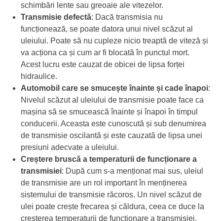
schimbări lente sau greoaie ale vitezelor.
Transmisie defectă
: Dacă transmisia nu
funcționează, se poate datora unui nivel scăzut al
uleiului. Poate să nu cupleze nicio treaptă de viteză și
va acționa ca și cum ar fi blocată în punctul mort.
Acest lucru este cauzat de obicei de lipsa forței
hidraulice.
Automobil care se smucește înainte și cade înapoi
:
Nivelul scăzut al uleiului de transmisie poate face ca
mașina să se smucească înainte și înapoi în timpul
conducerii. Aceasta este cunoscută și sub denumirea
de transmisie oscilantă și este cauzată de lipsa unei
presiuni adecvate a uleiului.
Creștere bruscă a temperaturii de funcționare a
transmisiei
: După cum s-a menționat mai sus, uleiul
de transmisie are un rol important în menținerea
sistemului de transmisie răcoros. Un nivel scăzut de
ulei poate crește frecarea și căldura, ceea ce duce la
creșterea temperaturii de funcționare a transmisiei.