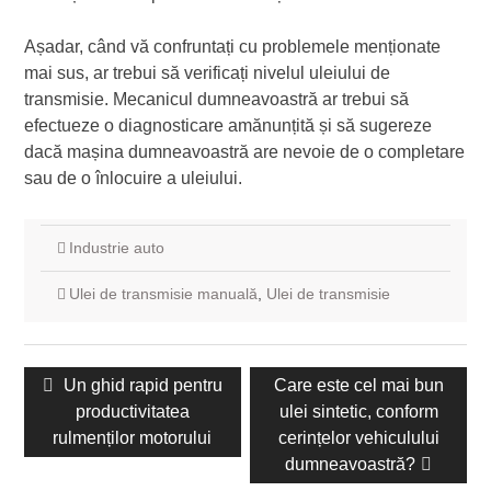
Așadar, când vă confruntați cu problemele menționate
mai sus, ar trebui să verificați nivelul uleiului de
transmisie. Mecanicul dumneavoastră ar trebui să
efectueze o diagnosticare amănunțită și să sugereze
dacă mașina dumneavoastră are nevoie de o completare
sau de o înlocuire a uleiului.
Industrie auto
Ulei de transmisie manuală
,
Ulei de transmisie
Navigare
Postare
Un ghid rapid pentru
Următorul
Care este cel mai bun
în
anterioară:
productivitatea
mesaj:
ulei sintetic, conform
articole
rulmenților motorului
cerințelor vehiculului
dumneavoastră?