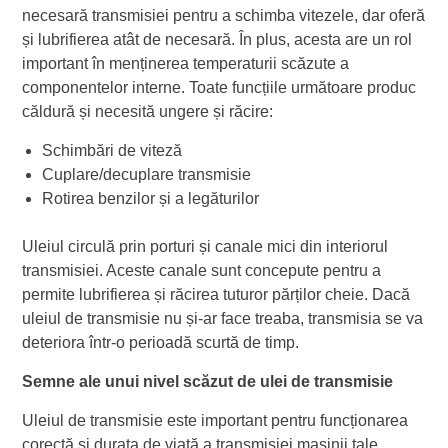
necesară transmisiei pentru a schimba vitezele, dar oferă
și lubrifierea atât de necesară. În plus, acesta are un rol
important în menținerea temperaturii scăzute a
componentelor interne. Toate funcțiile următoare produc
căldură și necesită ungere și răcire:
Schimbări de viteză
Cuplare/decuplare transmisie
Rotirea benzilor și a legăturilor
Uleiul circulă prin porturi și canale mici din interiorul
transmisiei. Aceste canale sunt concepute pentru a
permite lubrifierea și răcirea tuturor părților cheie. Dacă
uleiul de transmisie nu și-ar face treaba, transmisia se va
deteriora într-o perioadă scurtă de timp.
Semne ale unui nivel scăzut de ulei de transmisie
Uleiul de transmisie este important pentru funcționarea
corectă și durata de viață a transmisiei mașinii tale.