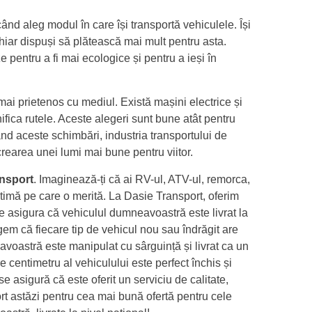
nd aleg modul în care își transportă vehiculele. Își
hiar dispuși să plătească mai mult pentru asta.
 pentru a fi mai ecologice și pentru a ieși în
ai prietenos cu mediul. Există mașini electrice și
anifica rutele. Aceste alegeri sunt bune atât pentru
ând aceste schimbări, industria transportului de
crearea unei lumi mai bune pentru viitor.
nsport
. Imaginează-ți că ai RV-ul, ATV-ul, remorca,
ptimă pe care o merită. La Dasie Transport, oferim
 ne asigura că vehiculul dumneavoastră este livrat la
em că fiecare tip de vehicul nou sau îndrăgit are
voastră este manipulat cu sârguință și livrat ca un
centimetru al vehiculului este perfect închis și
se asigură că este oferit un serviciu de calitate,
ort astăzi pentru cea mai bună ofertă pentru cele