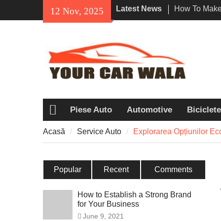
Skip
Latest News
How To Make 
12 Nov, 2025
to
Impression W
content
Rental In Lo
Explorarea Op
Serviciile de
Dezvăluind At
Honda Navi o
printre motoci
Piese Auto
Automotive
Biciclete
Acasă
Acasă
Service Auto
Explorarea Opțiunilor Eco
Popular
Recent
Comments
How to Establish a Strong Brand
for Your Business
June 9, 2021