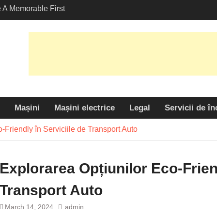
A Memorable First
ith A Lamborghini
s Angeles?
țiunilor Eco-Friendly în
 Transport Auto
ractivitatea: De ce este
 alegere populară
cliști?
Mașini
Mașini electrice
Legal
Servicii de în
-Friendly în Serviciile de Transport Auto
Explorarea Opțiunilor Eco-Friend
Transport Auto
March 14, 2024
admin