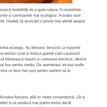
ească modalități de a ajuta natura. O modalitate
așinile și camioanele mai ecologice. Acestea sunt
te. Haideți să aruncăm o privire mai atentă asupra
sportul ecologic. Nu folosesc benzină ca mașinile
rea aerului curat și reduce gazele care cauzează
să folosească mașini și camioane electrice, oferind
d mai bun pentru mediu. De asemenea, tot mai multe
, ceea ce face mai ușor pentru oameni să le
 Acestea folosesc atât un motor convențional, cât și
tibil și să producă mai puține emisii decât