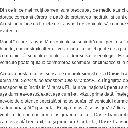
Din ce în ce mai mulți oameni sunt preocupați de mediu atunci câ
doresc companii cărora le pasă de protejarea mediului și sunt c
Acest lucru face ca firmele de transport de vehicule să concureze
evidență.
Modul în care transportăm vehicule se schimbă mult pentru a fi m
hibride, combustibili alternativi și modalități inteligente de a pl
companii, cât și pentru clienții care doresc să fie ecologici. Făc
vehicule poate ajuta la combaterea schimbărilor climatice și la 
Această postare a fost scrisă de un profesionist de la
Dasie Tra
barca sau
Serviciu de transport auto Miramar FL
cu îngrijirea o
transport auto închis în Miramar, FL, la nivel național, pentru a
ușa dumneavoastră exact așa cum l-ați văzut prima dată. Înțeleg
nevoie de o atenție specială și ne asigurăm că vehiculul dumnea
cadou proaspăt împachetat. Echipa noastră se asigură că fiecare 
verificat de două ori pentru asigurarea calității. Dasie Transport 
care este atât rentabil, cât și premium. Contactați Dasie Transp