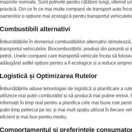
mașinile normale. Sunt potrivite pentru călătorii lungi, oferind un
practică. Din ce în ce mai multe companii de transport auto înc
oamenilor o opțiune mai ecologică pentru transportul vehiculelo
Combustibili alternativi
Îmbunătățirile în domeniul combustibililor alternativi stimulea
transportul vehiculelor. Biocombustibilii, produși din porumb și s
petrol. Unele companii care transportă vehicule încep să folose
adăugând astfel opțiuni pentru a fi ecologice și a reduce ampre
Logistică și Optimizarea Rutelor
Îmbunătățirile aduse tehnologiei de logistică și planificare a ru
utilizeze mai puțin combustibil și să producă mai puține emisii. 
informații în timp real pentru a planifica cele mai bune rute pen
puțin timp petrecut pe loc și mai mult spațiu utilizat în fiecare 
eficient și mai bun pentru mediu.
Comportamentul și preferințele consumator