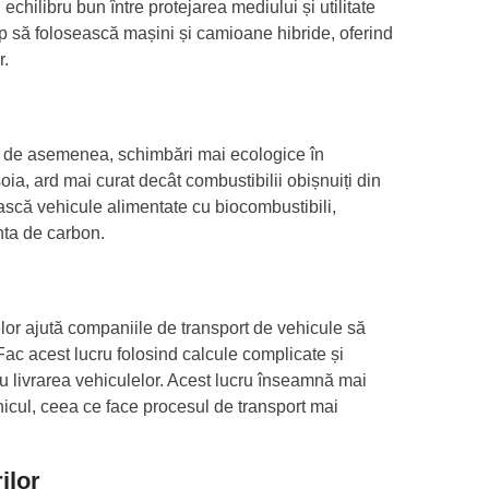
 echilibru bun între protejarea mediului și utilitate
ep să folosească mașini și camioane hibride, oferind
r.
ză, de asemenea, schimbări mai ecologice în
oia, ard mai curat decât combustibilii obișnuiți din
ască vehicule alimentate cu biocombustibili,
nta de carbon.
telor ajută companiile de transport de vehicule să
Fac acest lucru folosind calcule complicate și
tru livrarea vehiculelor. Acest lucru înseamnă mai
vehicul, ceea ce face procesul de transport mai
ilor