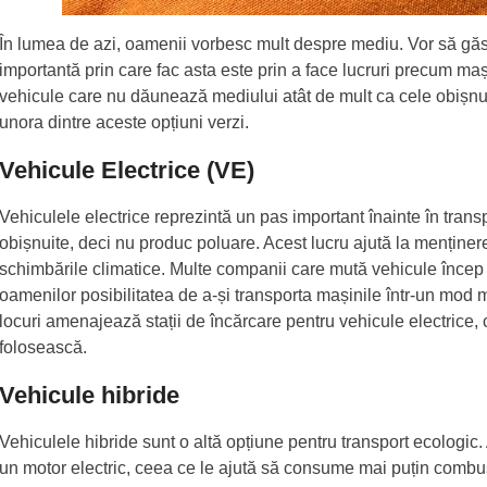
În lumea de azi, oamenii vorbesc mult despre mediu. Vor să găs
importantă prin care fac asta este prin a face lucruri precum m
vehicule care nu dăunează mediului atât de mult ca cele obișnui
unora dintre aceste opțiuni verzi.
Vehicule Electrice (VE)
Vehiculele electrice reprezintă un pas important înainte în tran
obișnuite, deci nu produc poluare. Acest lucru ajută la menține
schimbările climatice. Multe companii care mută vehicule încep 
oamenilor posibilitatea de a-și transporta mașinile într-un mo
locuri amenajează stații de încărcare pentru vehicule electrice
folosească.
Vehicule hibride
Vehiculele hibride sunt o altă opțiune pentru transport ecologic.
un motor electric, ceea ce le ajută să consume mai puțin combus