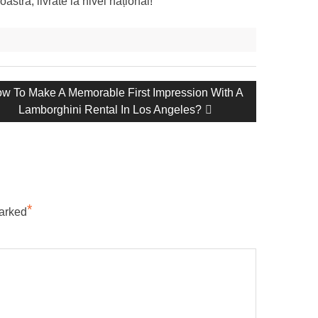
stră, livrate la nivel național!
mătorul
w To Make A Memorable First Impression With A
saj:
Lamborghini Rental In Los Angeles?
*
marked