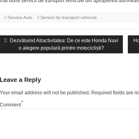
mai bune servicii de transport vehicule din apropierea dumneavoa
Service Auto
Servicii de transport vehicule
Navigare
Postarea
Dezvăluind Atractivitatea: De ce este Honda Navi
Ur
Ho
în
anterioară:
o alegere populară printre motocicliști?
me
articole
Leave a Reply
Your email address will not be published.
Required fields are 
*
Comment