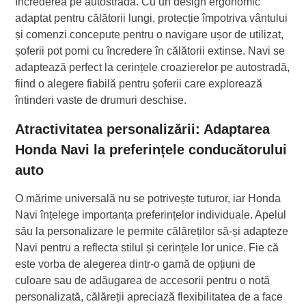
încrederea pe autostradă. Cu un design ergonomic
adaptat pentru călătorii lungi, protecție împotriva vântului
și comenzi concepute pentru o navigare ușor de utilizat,
șoferii pot porni cu încredere în călătorii extinse. Navi se
adaptează perfect la cerințele croazierelor pe autostradă,
fiind o alegere fiabilă pentru șoferii care explorează
întinderi vaste de drumuri deschise.
Atractivitatea personalizării: Adaptarea
Honda Navi la preferințele conducătorului
auto
O mărime universală nu se potrivește tuturor, iar Honda
Navi înțelege importanța preferințelor individuale. Apelul
său la personalizare le permite călăreților să-și adapteze
Navi pentru a reflecta stilul și cerințele lor unice. Fie că
este vorba de alegerea dintr-o gamă de opțiuni de
culoare sau de adăugarea de accesorii pentru o notă
personalizată, călăreții apreciază flexibilitatea de a face