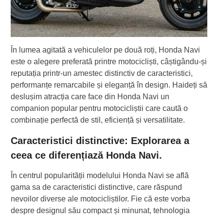
În lumea agitată a vehiculelor pe două roți, Honda Navi
este o alegere preferată printre motocicliști, câștigându-și
reputația printr-un amestec distinctiv de caracteristici,
performanțe remarcabile și eleganță în design. Haideți să
deslușim atracția care face din Honda Navi un
companion popular pentru motocicliștii care caută o
combinație perfectă de stil, eficiență și versatilitate.
Caracteristici distinctive: Explorarea a
ceea ce diferențiază Honda Navi.
În centrul popularității modelului Honda Navi se află
gama sa de caracteristici distinctive, care răspund
nevoilor diverse ale motocicliștilor. Fie că este vorba
despre designul său compact și minunat, tehnologia