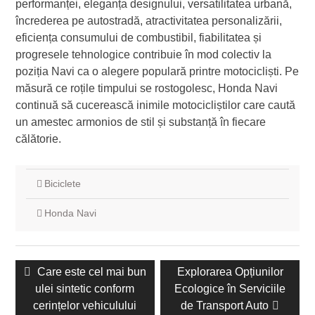
performanței, eleganța designului, versatilitatea urbană,
încrederea pe autostradă, atractivitatea personalizării,
eficiența consumului de combustibil, fiabilitatea și
progresele tehnologice contribuie în mod colectiv la
poziția Navi ca o alegere populară printre motocicliști. Pe
măsură ce roțile timpului se rostogolesc, Honda Navi
continuă să cucerească inimile motocicliștilor care caută
un amestec armonios de stil și substanță în fiecare
călătorie.
Biciclete
Honda Navi
Navigare
Postarea
Care este cel mai bun
Următoarea
Explorarea Opțiunilor
în
ulei sintetic conform
anterioară:
Ecologice în Serviciile
postare:
articole
cerințelor vehiculului
de Transport Auto