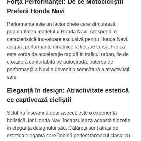
Forța Performanței: De ce Motocicliștii
Preferă Honda Navi
Performanța este un factor cheie care stimulează
popularitatea modelului Honda Navi. Arospeed, o
caracteristică inovatoare exclusivă pentru Honda Navi,
asigură performanțe dinamice la fiecare cursă. Fie că
este vorba de accelerație rapidă în traficul urban, fie de
croazieră confortabilă pe autostradă, puterea de
performanță a Navi a devenit o semnătură a atractivității
sale.
Eleganță în design: Atractivitate estetică
ce captivează cicliștii
Stilul nu înseamnă doar aspect; este o experiență
holistică, iar Honda Navi încapsulează această filozofie
în eleganța designului său. Călăreții sunt atrași de
estetica elegantă care îmbină perfect farmecul clasic cu